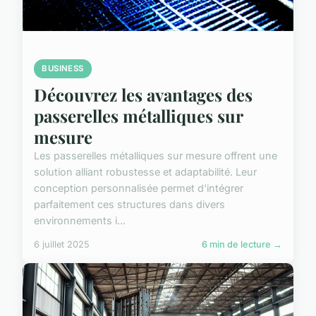
BUSINESS
Découvrez les avantages des
passerelles métalliques sur
mesure
Les passerelles métalliques sur mesure offrent une
solution alliant robustesse et adaptabilité. Leur
conception personnalisée permet d'intégrer
parfaitement ces structures dans divers
environnements i...
6 juillet 2025
6 min de lecture →