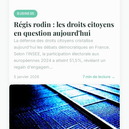
BUSINESS
Régis rodin : les droits citoyens
en question aujourd'hui
La défense des droits citoyens cristallise
aujourd'hui les débats démocratiques en France.
Selon l'INSEE, la participation électorale aux
européennes 2024 a atteint 51,5%, révélant un
regain d'engagem...
5 janvier 2026
7 min de lecture →