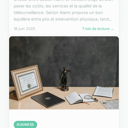
peser les coûts, les services et la qualité de la
télésurveillance. Sector Alarm propose un bon
équilibre entre prix et intervention physique, tand...
18 juin 2025
7 min de lecture →
BUSINESS