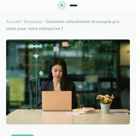
Accueil
›
Business
›
Comment sélectionner le compte pro
idéal pour votre entreprise ?