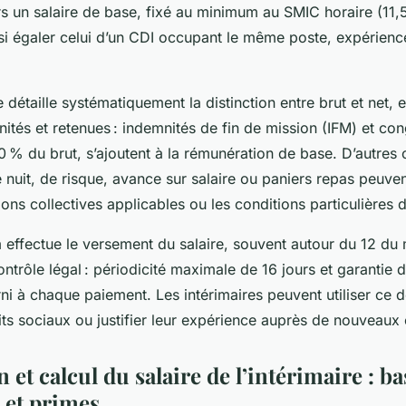
 un salaire de base, fixé au minimum au SMIC horaire (11,
ssi égaler celui d’un CDI occupant le même poste, expérien
e détaille systématiquement la distinction entre brut et net, e
nités et retenues : indemnités de fin de mission (IFM) et co
0 % du brut, s’ajoutent à la rémunération de base. D’autre
uit, de risque, avance sur salaire ou paniers repas peuven
ons collectives applicables ou les conditions particulières d
m effectue le versement du salaire, souvent autour du 12 du 
ntrôle légal : périodicité maximale de 16 jours et garantie 
ourni à chaque paiement. Les intérimaires peuvent utiliser ce
its sociaux ou justifier leur expérience auprès de nouveaux
et calcul du salaire de l’intérimaire : ba
 et primes