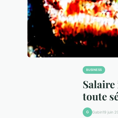
BUSINESS
Salaire
toute s
G
Gabin
19 juin 