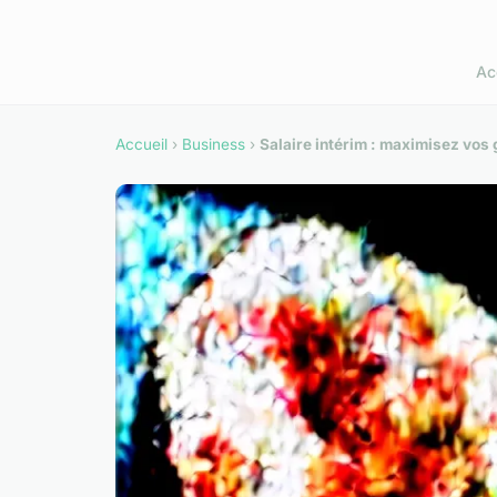
Ac
Accueil
›
Business
›
Salaire intérim : maximisez vos 