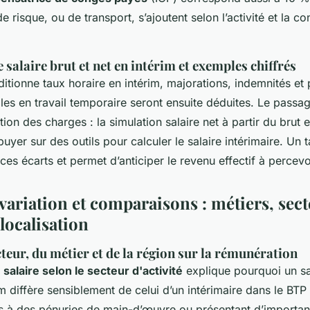
e risque, ou de transport, s’ajoutent selon l’activité et la c
 salaire brut et net en intérim et exemples chiffrés
ditionne taux horaire en intérim, majorations, indemnités et
ales en travail temporaire seront ensuite déduites. Le passag
ion des charges : la simulation salaire net à partir du brut e
ppuyer sur des outils pour calculer le salaire intérimaire. Un 
 ces écarts et permet d’anticiper le revenu effectif à perce
variation et comparaisons : métiers, sect
localisation
cteur, du métier et de la région sur la rémunération
salaire selon le secteur d'activité
explique pourquoi un sa
m diffère sensiblement de celui d’un intérimaire dans le BTP 
 à des pénuries de main-d’œuvre ou présentant d’importan