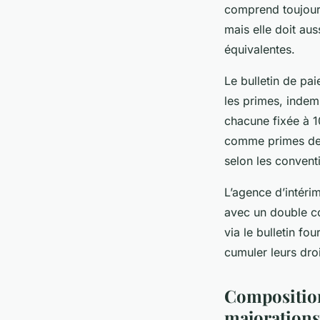
comprend toujours
mais elle doit au
équivalentes.
Le bulletin de pai
les primes, indem
chacune fixée à 1
comme primes de n
selon les conventi
L’agence d’intéri
avec un double co
via le bulletin f
cumuler leurs dro
Composition 
majorations