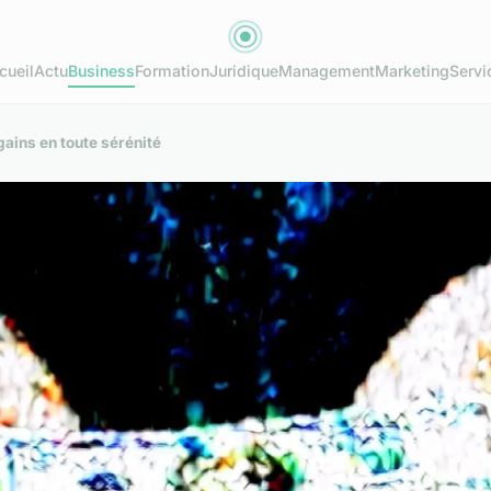
cueil
Actu
Business
Formation
Juridique
Management
Marketing
Servi
gains en toute sérénité