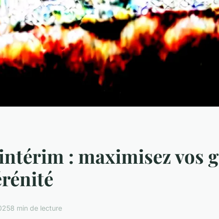
 intérim : maximisez vos 
érénité
2025
8 min de lecture