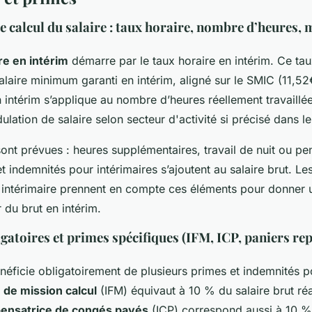
 calcul du salaire : taux horaire, nombre d’heures,
ire en intérim
démarre par le taux horaire en intérim. Ce ta
salaire minimum garanti en intérim, aligné sur le SMIC (11,5
n intérim s’applique au nombre d’heures réellement travaillée
ation de salaire selon secteur d'activité si précisé dans le
ont prévues : heures supplémentaires, travail de nuit ou pe
 indemnités pour intérimaires s’ajoutent au salaire brut. Les
re intérimaire prennent en compte ces éléments pour donner 
r du brut en intérim.
gatoires et primes spécifiques (IFM, ICP, paniers re
néficie obligatoirement de plusieurs primes et indemnités po
 de mission calcul
(IFM) équivaut à 10 % du salaire brut réa
ensatrice de congés payés
(ICP) correspond aussi à 10 %