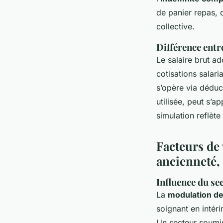
de panier repas, d
collective.
Différence entre
Le salaire brut ad
cotisations salari
s’opère via déduct
utilisée, peut s’a
simulation reflète
Facteurs de 
ancienneté, 
Influence du se
La
modulation de 
soignant en intéri
Un secteur soumis