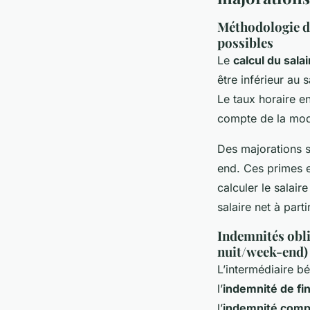
Méthodologie de
possibles
Le
calcul du sala
être inférieur au 
Le taux horaire e
compte de la modul
Des majorations s
end. Ces primes et
calculer le salai
salaire net à parti
Indemnités obli
nuit/week-end)
L’intermédiaire bé
l’
indemnité de fin
l’
indemnité comp