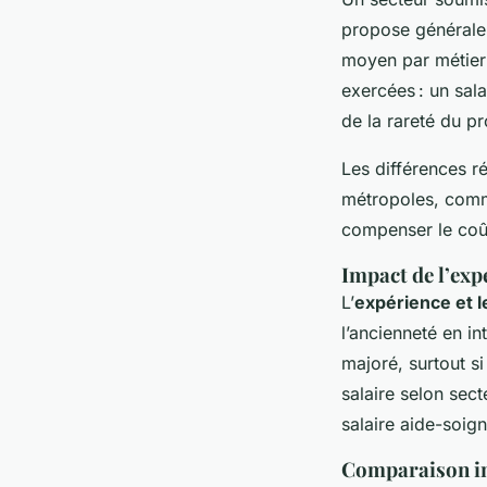
propose généralem
moyen par métier 
exercées : un sala
de la rareté du pro
Les différences r
métropoles, comme
compenser le coût
Impact de l’expé
L’
expérience et le
l’ancienneté en i
majoré, surtout si
salaire selon sect
salaire aide-soign
Comparaison in