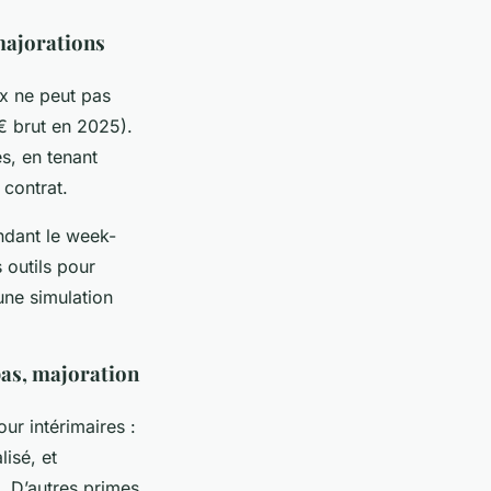
 majorations
ux ne peut pas
2€ brut en 2025).
s, en tenant
 contrat.
ndant le week-
 outils pour
une simulation
pas, majoration
ur intérimaires :
lisé, et
. D’autres primes