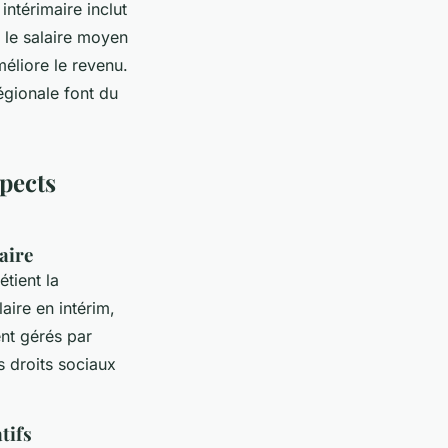
intérimaire inclut
 le salaire moyen
éliore le revenu.
régionale font du
spects
aire
étient la
laire en intérim,
ent gérés par
s droits sociaux
tifs