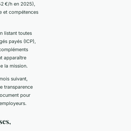
52 €/h en 2025),
ce et compétences
n listant toutes
ngés payés (ICP),
s compléments
t apparaître
e la mission.
mois suivant,
de transparence
 document pour
 employeurs.
ses,