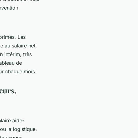
onvention
 primes. Les
e au salaire net
n intérim, très
tableau de
voir chaque mois.
eurs,
laire aide-
ou la logistique.
ts risques