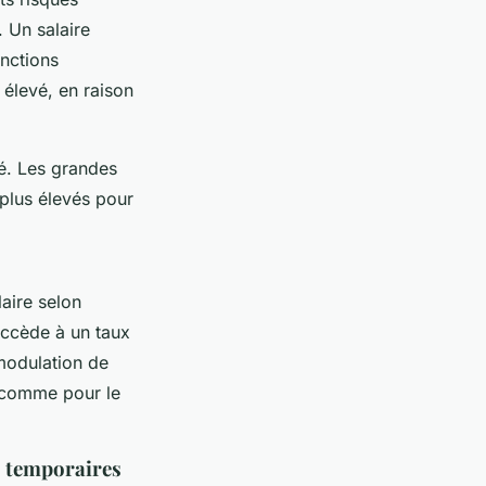
 Un salaire
onctions
 élevé, en raison
lé. Les grandes
plus élevés pour
laire selon
accède à un taux
 modulation de
ut comme pour le
s temporaires