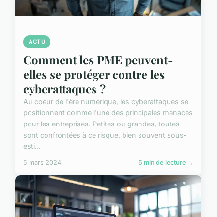
ACTU
Comment les PME peuvent-
elles se protéger contre les
cyberattaques ?
Au coeur de l'ère numérique, les cyberattaques se
positionnent comme l'une des principales menaces
pour les entreprises. Petites ou grandes, toutes
sont confrontées à ce risque, bien souvent sous-
esti...
5 mars 2024
5 min de lecture →