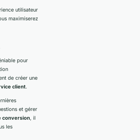
ence utilisateur
vous maximiserez
s
éniable pour
tion
ent de créer une
vice client
.
rnières
estions et gérer
e conversion
, il
us les