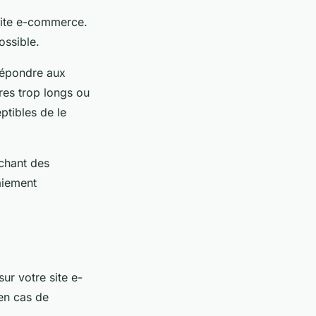
 site e-commerce.
ossible.
épondre aux
ires trop longs ou
ptibles de le
ichant des
paiement
sur votre site e-
en cas de