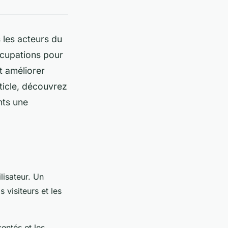
 les acteurs du
ccupations pour
t améliorer
rticle, découvrez
ents une
lisateur. Un
s visiteurs et les
entés et les