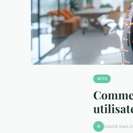
ACTU
Commen
utilisa
G
Gabin
5 mars 