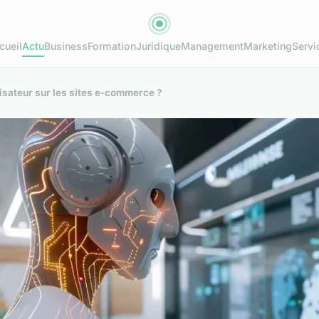
cueil
Actu
Business
Formation
Juridique
Management
Marketing
Servi
isateur sur les sites e-commerce ?