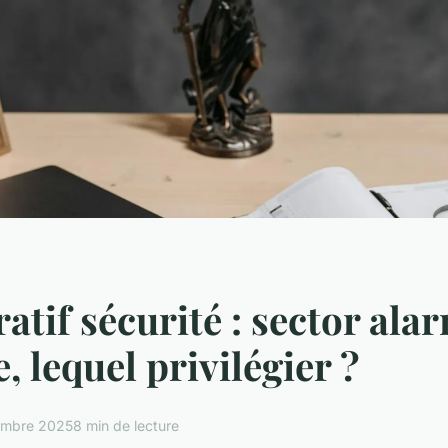
tif sécurité : sector ala
, lequel privilégier ?
embre 2025
8 min de lecture