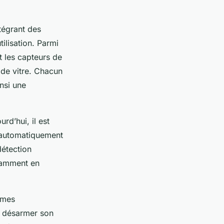
tégrant des
tilisation. Parmi
t les capteurs de
 de vitre. Chacun
nsi une
urd’hui, il est
 automatiquement
détection
otamment en
rmes
ou désarmer son