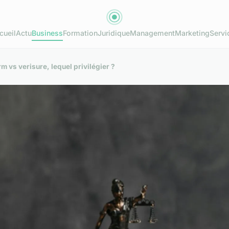
cueil
Actu
Business
Formation
Juridique
Management
Marketing
Servi
m vs verisure, lequel privilégier ?