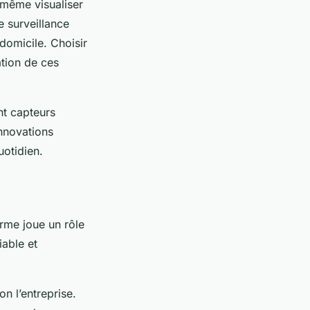
t même visualiser
 surveillance
 domicile. Choisir
ation de ces
nt capteurs
innovations
uotidien.
arme joue un rôle
iable et
on l’entreprise.