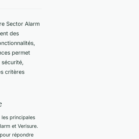
tre Sector Alarm
ent des
nctionnalités,
ances permet
 sécurité,
es critères
e
 les principales
arm et Verisure.
 pour répondre