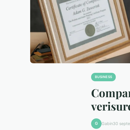
BUSINESS
Compara
verisure
G
Gabin
30 sept