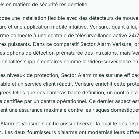
s en matière de sécurité résidentielle.
ose une installation flexible avec des détecteurs de mouv
re et une application mobile intuitive. Verisure, quant à lui,
rme connecté à une centrale de télésurveillance active 24/7
res puissants. Dans ce comparatif Sector Alarm Verisure, 
des options de détection prématurée des intrusions, mais Ver
ionnalités supplémentaires comme la vidéo-surveillance en 
es niveaux de protection, Sector Alarm mise sur une effica
able et un service client réactif. Verisure enrichit cette prot
grées telles que des caméras haute définition, un contrôle à
e certifiée par un centre opérationnel. Ce dernier aspect est
hent une assurance maximale contre les risques domestique
arm et Verisure signifie aussi observer la qualité des dispos
tion. Les deux fournisseurs d’alarme ont modernisé leurs offr