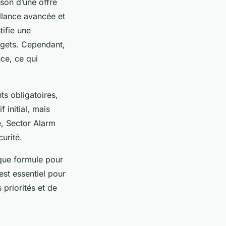
son d’une offre
illance avancée et
tifie une
udgets. Cependant,
nce, ce qui
ts obligatoires,
 initial, mais
é, Sector Alarm
urité.
aque formule pour
est essentiel pour
 priorités et de