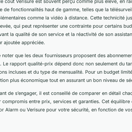
e coût Verisure est souvent perçu comme plus élevé, en rai
e de fonctionnalités haut de gamme, telles que la télésurve
lémentaires comme la vidéo à distance. Cette technicité jus
 élevée, qui peut représenter une contrainte pour certains b
ant la qualité de son service et la réactivité de son assista
r ajoutée appréciée.
de noter que les deux fournisseurs proposent des abonnemen
 Le rapport qualité-prix dépend donc non seulement du tarif
ions incluses et du type de mensualité. Pour un budget limit
ution plus économique tout en assurant un bon niveau de séc
ant de s’engager, il est conseillé de comparer en détail ch
r compromis entre prix, services et garanties. Cet équilibre 
or Alarm ou Verisure pour votre sécurité, en fonction de vos