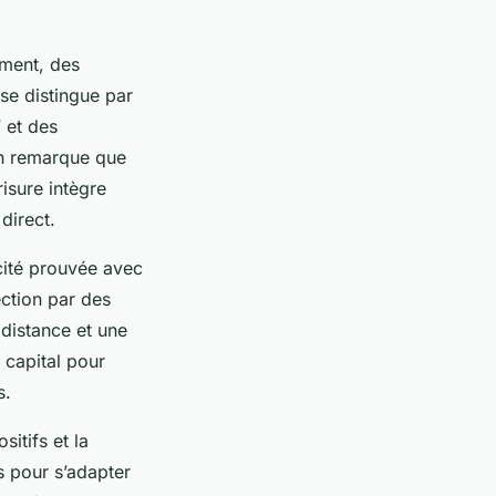
ement, des
 se distingue par
 et des
on remarque que
isure intègre
direct.
cité prouvée avec
ection par des
 distance et une
 capital pour
s.
itifs et la
es pour s’adapter