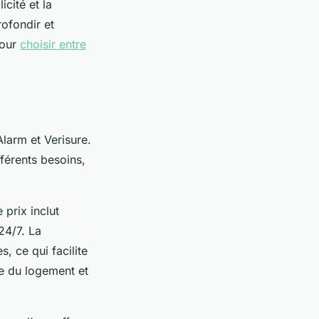
cité et la
ofondir et
pour
choisir entre
Alarm et Verisure.
férents besoins,
 prix inclut
 24/7. La
, ce qui facilite
le du logement et