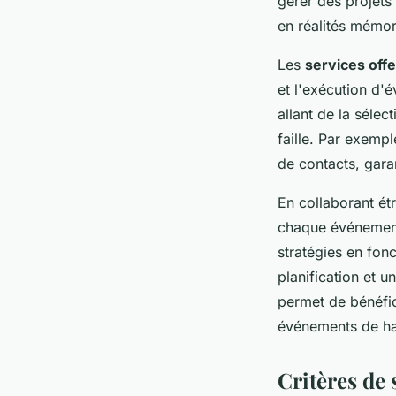
gérer des projets
en réalités mémor
Les
services off
et l'exécution d'
allant de la sélec
faille. Par exem
de contacts, gara
En collaborant ét
chaque événement 
stratégies en fon
planification et 
permet de bénéfi
événements de hau
Critères de