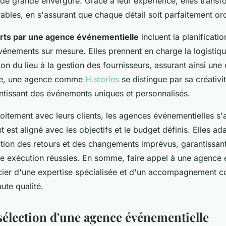
 de grande envergure. Grâce à leur expérience, elles transf
ables, en s'assurant que chaque détail soit parfaitement or
erts par une agence événementielle
incluent la planificatio
événements sur mesure. Elles prennent en charge la logisti
tion du lieu à la gestion des fournisseurs, assurant ainsi une
ple, une agence comme
H.stories
se distingue par sa créativi
ntissant des événements uniques et personnalisés.
roitement avec leurs clients, les agences événementielles s'
est aligné avec les objectifs et le budget définis. Elles ada
ction des retours et des changements imprévus, garantissant
une exécution réussies. En somme, faire appel à une agence
cier d'une expertise spécialisée et d'un accompagnement c
te qualité.
 sélection d'une agence événementielle