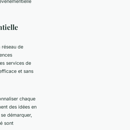
événementielle
tielle
n réseau de
gences
es services de
efficace et sans
onnaliser chaque
ment des idées en
r se démarquer,
té sont