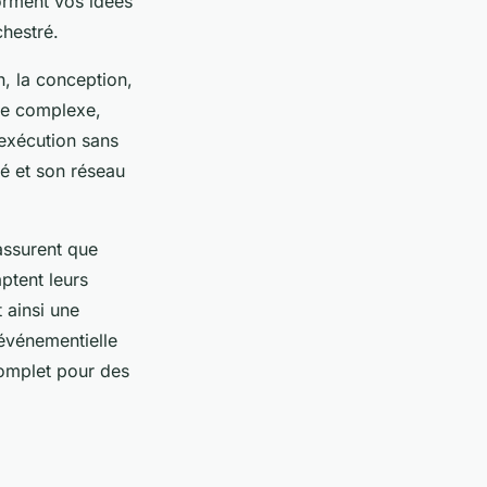
orment vos idées
chestré.
n, la conception,
que complexe,
 exécution sans
té et son réseau
assurent que
ptent leurs
 ainsi une
 événementielle
omplet pour des