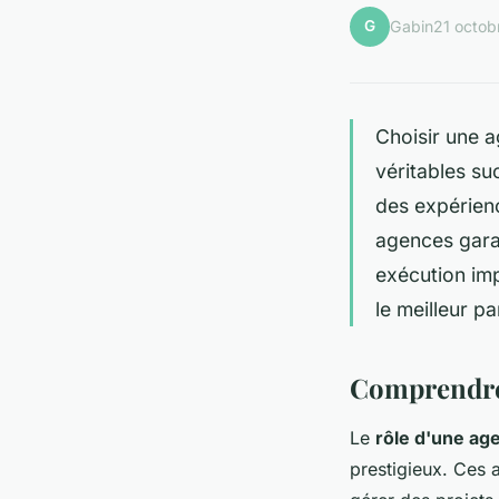
G
Gabin
21 octob
Choisir une a
véritables su
des expérien
agences garan
exécution im
le meilleur p
Comprendre 
Le
rôle d'une ag
prestigieux. Ces