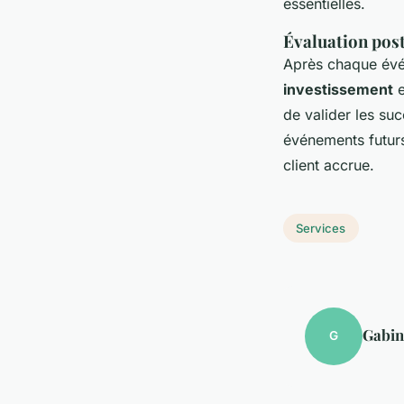
essentielles.
Évaluation post
Après chaque évén
investissement
e
de valider les su
événements futurs
client accrue.
Services
Gabin
G