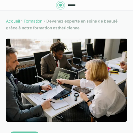
Accueil
›
Formation
›
Devenez experte en soins de beauté
grâce à notre formation esthéticienne