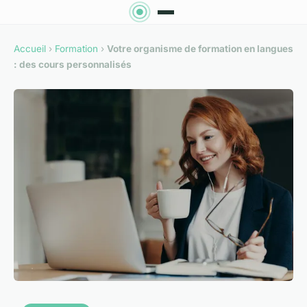
Accueil
›
Formation
›
Votre organisme de formation en langues
: des cours personnalisés