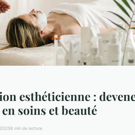
on esthéticienne : deven
 en soins et beauté
t 2025
8 min de lecture