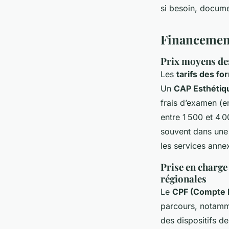
si besoin, docume
Financement 
Prix moyens des
Les
tarifs des fo
Un
CAP Esthétiq
frais d’examen (e
entre 1 500 et 4 
souvent dans une 
les services anne
Prise en charge
régionales
Le
CPF (Compte 
parcours, notamm
des dispositifs d