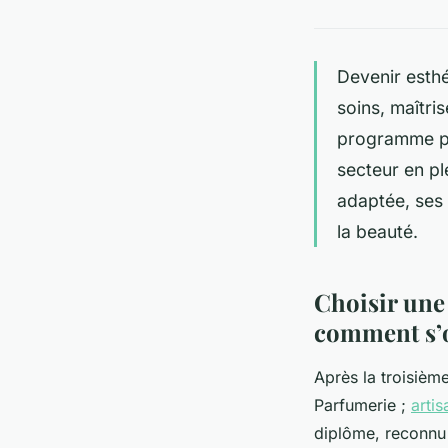
Devenir esthé
soins, maîtri
programme pe
secteur en p
adaptée, ses 
la beauté.
Choisir une 
comment s’o
Après la troisièm
Parfumerie ;
artis
diplôme, reconnu p