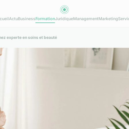
cueil
Actu
Business
Formation
Juridique
Management
Marketing
Servi
nez experte en soins et beauté