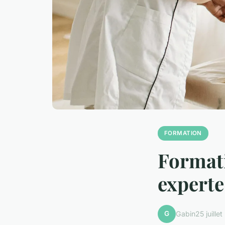
FORMATION
Formati
experte
G
Gabin
25 juille