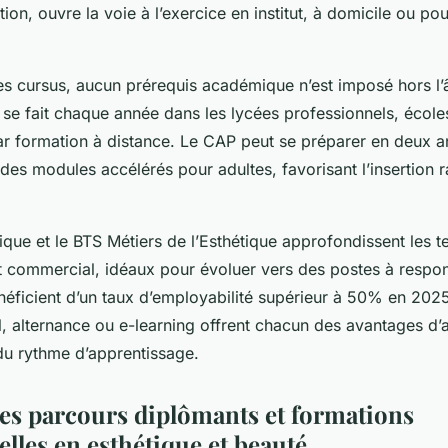
ion, ouvre la voie à l’exercice en institut, à domicile ou pour
s cursus, aucun prérequis académique n’est imposé hors l’
n se fait chaque année dans les lycées professionnels, école
ar formation à distance. Le CAP peut se préparer en deux a
des modules accélérés pour adultes, favorisant l’insertion r
ique et le BTS Métiers de l’Esthétique approfondissent les t
ct commercial, idéaux pour évoluer vers des postes à respon
néficient d’un taux d’employabilité supérieur à 50% en 2025,
l, alternance ou e-learning offrent chacun des avantages d’a
du rythme d’apprentissage.
s parcours diplômants et formations
lles en esthétique et beauté