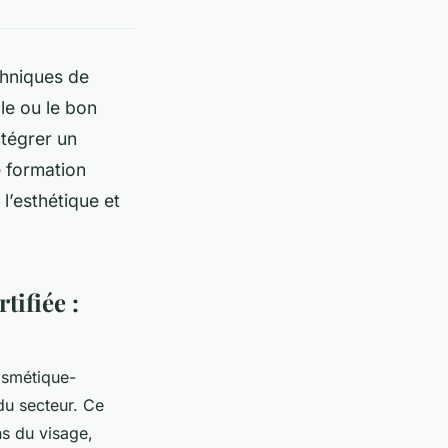
chniques de
le ou le bon
tégrer un
 formation
l’esthétique et
tifiée :
osmétique-
du secteur. Ce
ns du visage,