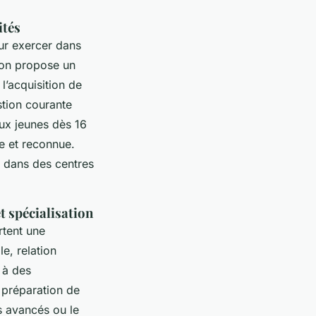
ités
ur exercer dans
tion propose un
l’acquisition de
stion courante
aux jeunes dès 16
e et reconnue.
u dans des centres
 spécialisation
tent une
e, relation
 à des
a préparation de
s avancés ou le