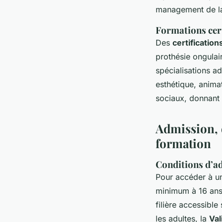
management de la
Formations cert
Des
certificatio
prothésie ongulair
spécialisations a
esthétique, anim
sociaux, donnant 
Admission, 
formation
Conditions d’a
Pour accéder à 
minimum à 16 ans.
filière accessibl
les adultes, la
Val