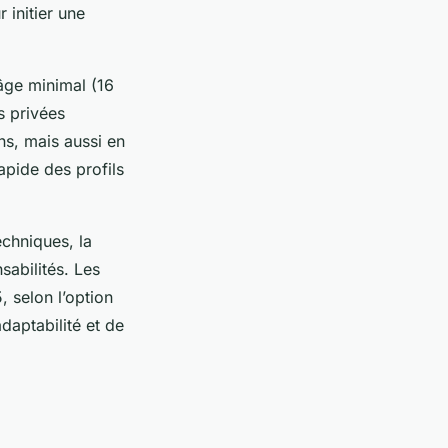
 initier une
âge minimal (16
s privées
ns, mais aussi en
apide des profils
echniques, la
sabilités. Les
 selon l’option
daptabilité et de