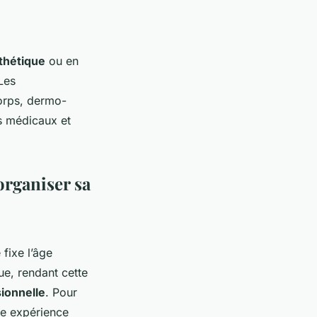
thétique
ou en
 Les
corps, dermo-
s médicaux et
organiser sa
 fixe l’âge
e, rendant cette
ionnelle
. Pour
ne expérience